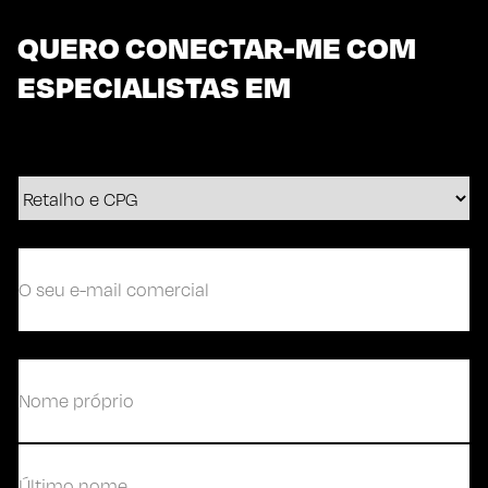
QUERO CONECTAR-ME COM
ESPECIALISTAS EM
O
seu
e-
mail
comercial
(Obrigatório)
(Obrigatório)
Primeiro