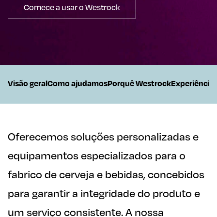
Comece a usar o Westrock
On This Page
Visão geral
Como ajudamos
Porquê Westrock
Experiência
Oferecemos soluções personalizadas e
equipamentos especializados para o
fabrico de cerveja e bebidas, concebidos
para garantir a integridade do produto e
um serviço consistente. A nossa