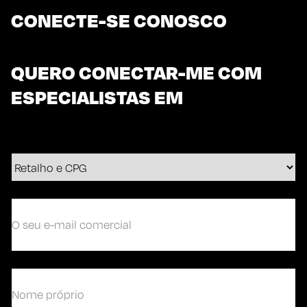
CONECTE-SE CONOSCO
QUERO CONECTAR-ME COM
ESPECIALISTAS EM
O
seu
e-
mail
comercial
(Obrigatório)
(Obrigatório)