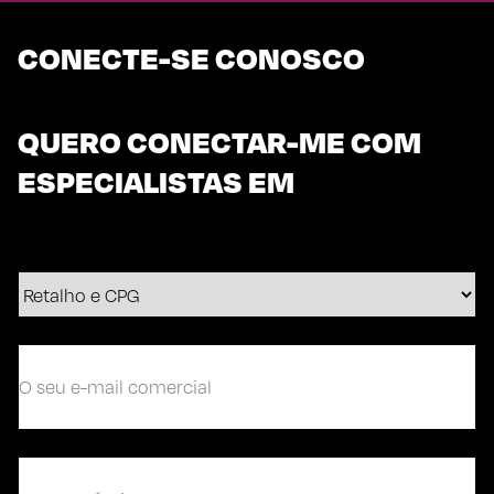
CONECTE-SE CONOSCO
QUERO CONECTAR-ME COM
ESPECIALISTAS EM
O
seu
e-
mail
comercial
(Obrigatório)
(Obrigatório)