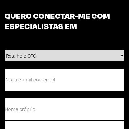
QUERO CONECTAR-ME COM
ESPECIALISTAS EM
O
seu
e-
mail
comercial
(Obrigatório)
(Obrigatório)
Primeiro