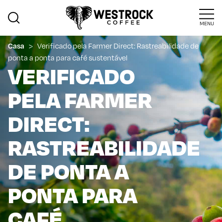
MENU
>
Verificado pela Farmer Direct: Rastreabilidade de
Casa
ponta a ponta para café sustentável
VERIFICADO
PELA FARMER
DIRECT:
RASTREABILIDADE
DE PONTA A
PONTA PARA
CAFÉ