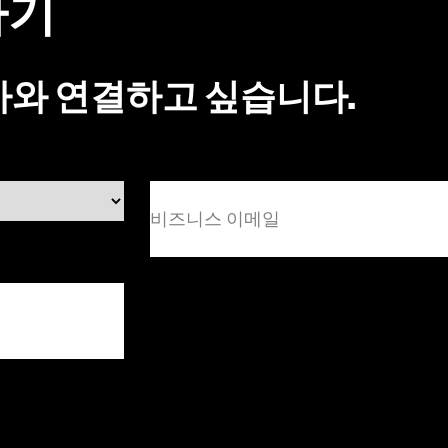
하기
가와 연결하고 싶습니다.
비
즈
니
스
이
메
일
문의하기
(필
수)