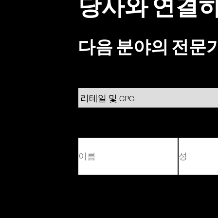
당사와 연결
다음 분야의 전문
(필
수)
먼
마
저
지
막