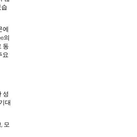
있습
문에
ee의
 동
주요
한 성
 기대
 모
이