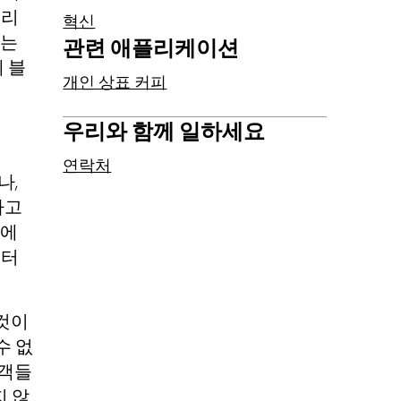
울리
혁신
하는
관련 애플리케이션
페 블
개인 상표 커피
우리와 함께 일하세요
연락처
나,
다고
객에
이터
 것이
수 없
고객들
지 않