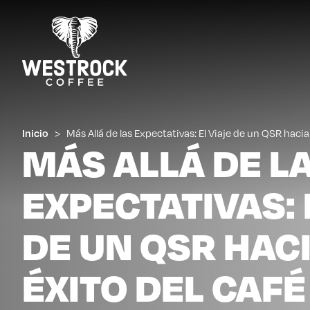
Inicio
>
Más Allá de las Expectativas: El Viaje de un QSR hacia
MÁS ALLÁ DE L
EXPECTATIVAS: 
DE UN QSR HACI
ÉXITO DEL CAFÉ