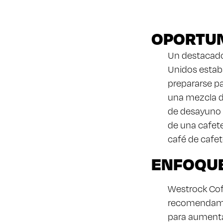
OPORTU
Un destacado
Unidos estab
prepararse p
una mezcla d
de desayuno 
de una cafet
café de cafet
ENFOQUE
Westrock Coff
recomendamo
para aumentar