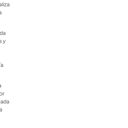
aliza
a
ada
s y
ía
a
or
uada
a