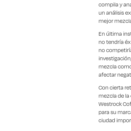
compila y ana
un análisis 
mejor mezcla 
En última ins
no tendría éx
no competirí
investigación,
mezcla como 
afectar nega
Con cierta re
mezcla de la
Westrock Cof
para su marc
ciudad import