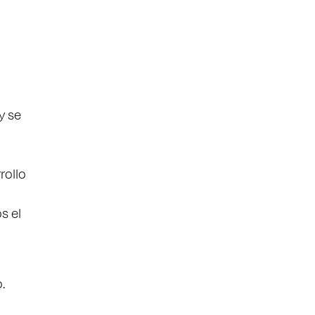
y se
rollo
s el
.