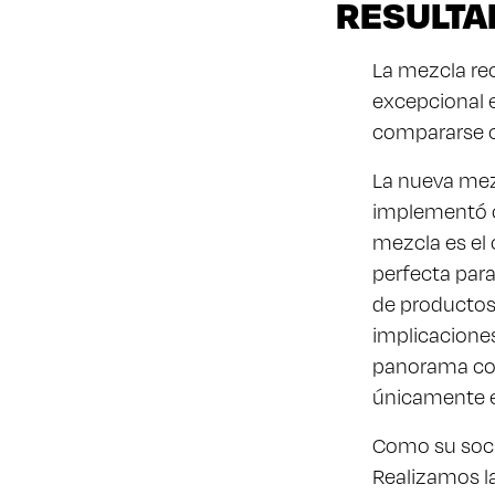
RESULTA
La mezcla re
excepcional e
compararse c
La nueva mez
implementó c
mezcla es el 
perfecta para
de productos
implicaciones
panorama com
únicamente 
Como su soci
Realizamos l