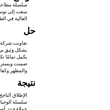
سلسلة مطاعم 
سعت إلى توسي
العالية في الط
حل
تعاونت شركة 
بشكل وثيق م
يكمل تمامًا نك
ضمنت ويستروك
والمظهر وكفاء
نتيجة
الإطلاق الناج
سلسلة الوجبات
عملاء جدد. أص