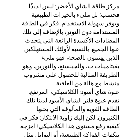
مركز طاقة الشاي الأخضر:
ليس لذيذًا
فحسب؛ بل مليء
بالخير
ات الطبيعية
ويوفر سهولة الاستخدام. فكر في الطاقة
المستدامة دون التوتر، بالإضافة إلى تلك
المضادات الأكسدة الرائعة التي يتحدث
عنها الجميع. بالنسبة لأولئك المستهلكين
الذين يهتمون بالصحة، فهو مليء
بفيتامينات ب، والجينسنغ، والتورين، وهو
الطريقة المثالية للحصول على مشروب
منشط مع هالة من العافية.
عبوة شاي أسود: الكلاسيكي، المرتفع.
تقدم عبوة فلتر الشاي الأسود لدينا تلك
الطاقة القوية والمألوفة التي يحبها
الكثيرون. لكن إليك زاوية الابتكار: فكر في
كيفية رفع مستوى هذا الكلاسيكي! امزجه
بنكهات الفواكه الطبيعية، أو التوابل مثل