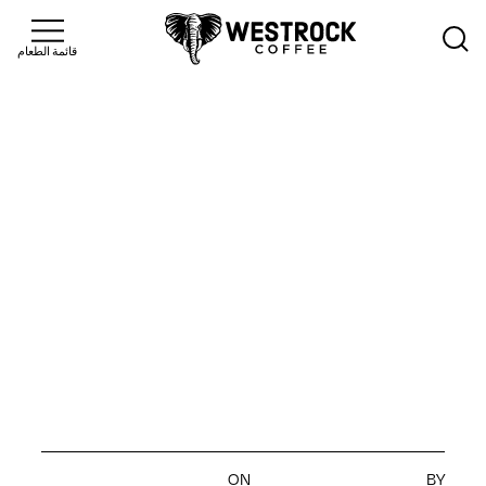
قائمة الطعام
Insights
>
مدونة
ثورة
المشروبات:
تعرف على
الهجائن
ON
BY