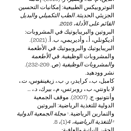
النوتروبيكس الطبيعية: إمكانيات التحسين
الجزيئي الحديثة
. الطب التكميلي والبديل
القائم على الأدلة،
2016
.
البروتين والبريبايوتيك في المشروبات:
أديكونلي، أ.، وأديريمي، ب. أ. (2021).
البريبايوتيك والبروبيوتيك في الأطعمة
والمشروبات الوظيفية. في
الأطعمة
والمشروبات الوظيفية
(ص. 209-232).
نشر وودهيد.
كامبل، ب.، كرايدر، ر. ب.، زيغينفوس، ت.،
لا باونتي، ب.، روبرتس، م.، بيرك، د.، …
وأنتونيو، ج. (2007). موقف الجمعية
الدولية للتغذية الرياضية: البروتين
والتمارين الرياضية.
مجلة الجمعية الدولية
1
للتغذية الرياضية،
4
(1)، 8.
2
الحقن النباتية والعافية: