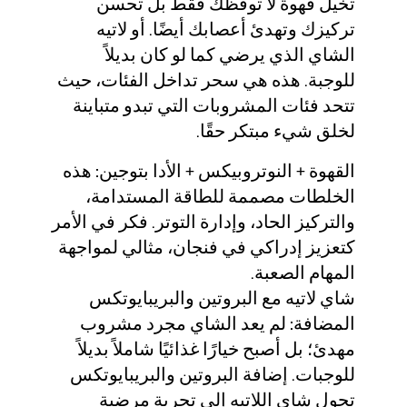
تخيل قهوة لا توقظك فقط بل تحسن
تركيزك وتهدئ أعصابك أيضًا. أو لاتيه
الشاي الذي يرضي كما لو كان بديلاً
للوجبة. هذه هي سحر تداخل الفئات، حيث
تتحد فئات المشروبات التي تبدو متباينة
لخلق شيء مبتكر حقًا.
القهوة + النوتروبيكس + الأدا بتوجين:
هذه
الخلطات مصممة للطاقة المستدامة،
والتركيز الحاد، وإدارة التوتر. فكر في الأمر
كتعزيز إدراكي في فنجان، مثالي لمواجهة
المهام الصعبة.
شاي لاتيه مع البروتين والبريبايوتكس
المضافة:
لم يعد الشاي مجرد مشروب
مهدئ؛ بل أصبح خيارًا غذائيًا شاملاً بديلاً
للوجبات. إضافة البروتين والبريبايوتكس
تحول شاي اللاتيه إلى تجربة مرضية