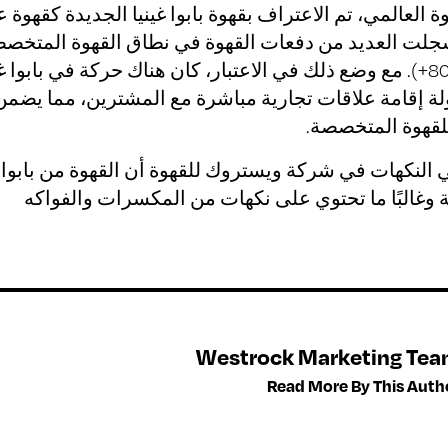
العالمي، تم الاعتراف بقهوة بابوا غينيا الجديدة كقهوة ع
جلت العديد من دفعات القهوة في نطاق القهوة المتخص
(درجة الكوب 80+). مع وضع ذلك في الاعتبار، كان هناك حركة في بابوا غ
لة إقامة علاقات تجارية مباشرة مع المشترين، مما يضمن
للقهوة المتخصصة.
 النكهات في شركة ويستروك للقهوة أن القهوة من بابوا غ
وغالبًا ما تحتوي على نكهات من المكسرات والفواكه
Westrock Marketing Te
Read More By This Auth