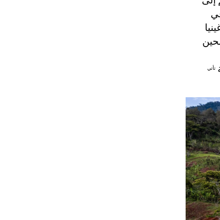
 إلى
في
نيا
لحين
ة
تأتي