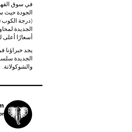
في سوق القهوة 
الجودة حيث س
الجديدة لمحاو
أسعارًا أعلى 
يجد خبراؤنا في
الجديدة سلسة 
والشوكولاتة.
am
or