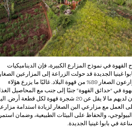
اج القهوة في نموذج المزارع الكبيرة، فإن الديناميكيات
بوا غينيا الجديدة قد حولت الزراعة إلى المزارعين الصغار
حيث ينتج المزارعون الصغار 89% من قهوة البلاد. غالبًا ما يزرع هؤلاء
وة في “حدائق القهوة” جنبًا إلى جنب مع المحاصيل الغذا
ويمكن أن يكون لديهم ما لا يقل عن 20 شجرة قهوة لكل قطعة أرض. 
لى العمل مع مزارعي البن الصغار لزيادة استدامة مزارع
البيولوجي، والحفاظ على البيئات الطبيعية، وضمان استمر
اعة في بابوا غينيا الجديدة.