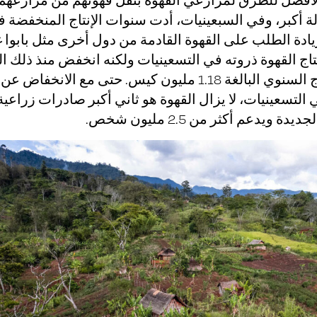
ة الأفضل للطرق لمزارعي القهوة بنقل قهوتهم من مزارعهم
ة أكبر، وفي السبعينيات، أدت سنوات الإنتاج المنخفضة 
يادة الطلب على القهوة القادمة من دول أخرى مثل بابوا غي
نتاج القهوة ذروته في التسعينيات ولكنه انخفض منذ ذلك ا
من ذروة الإنتاج السنوي البالغة 1.18 مليون كيس. حتى مع الانخفاض عن
ي التسعينيات، لا يزال القهوة هو ثاني أكبر صادرات زراعي
دة ويدعم أكثر من 2.5 مليون شخص.