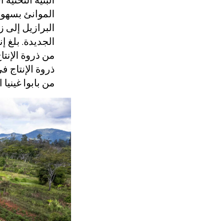
البنية التحتي
الموانئ بسهول
البرازيل إلى ز
الجديدة. بلغ إ
ذروة الإنتاج ف
من بابوا غينيا الجدي