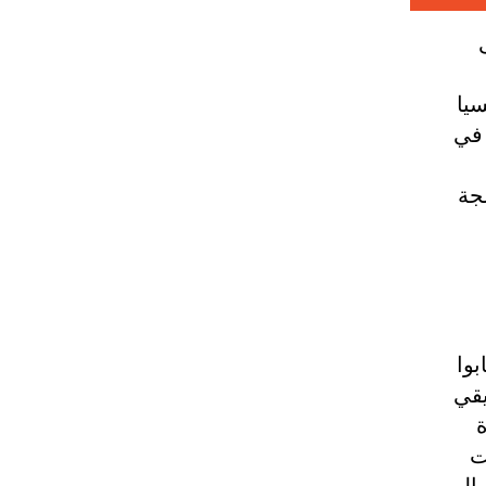
سيا
 في
جة
م
بوا
الحقيقي
ة
ت