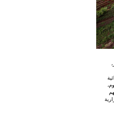
،
ئية
اليوم،
هم
ارية