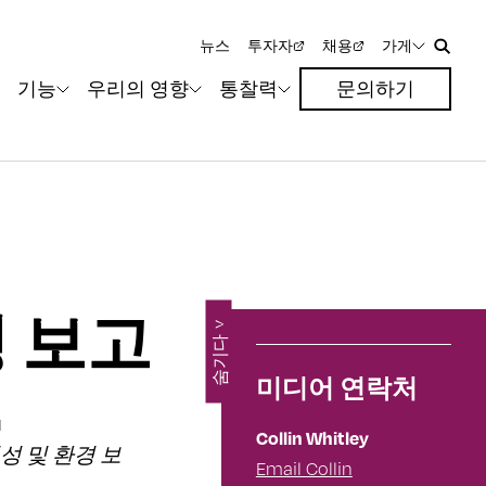
뉴스
투자자
채용
가게
기능
우리의 영향
통찰력
문의하기
성 보고
>
숨기다
.
미디어 연락처
Collin Whitley
성 및 환경 보
Email Collin