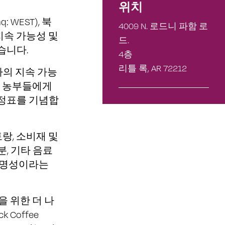
위치
q: WEST), 북
4009 N. 로드니 파함 로
지속 가능성 및
드.
습니다.
4층
리틀 록, AR 72212
사의 지속 가능
모 농부들에게
이정표를 기념합
랑, 소비재 및
분, 기타 음료
투명성이라는
망을 위한 더 나
Coffee