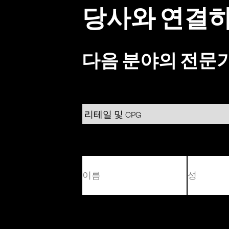
당사와 연결
다음 분야의 전문
(필
수)
먼
마
저
지
막