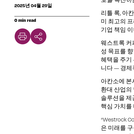
2025년 04월 29일
리틀 록, 아칸소
0 min read
미 최고의 프
기업 책임 
웨스트록 커
성 목표를 향
혜택을 주기
니다 — 경제
아칸소에 본사
환대 산업의 
솔루션을 제
핵심 가치를
“Westroc
은 미래를 구축