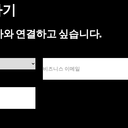
하기
가와 연결하고 싶습니다.
비
즈
니
스
이
메
일
문의하기
(필
수)