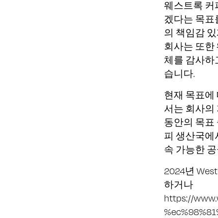
웨스트록 커피
겠다는 목표를
의 책임감 있
회사는 또한 
체를 감사하고
습니다.
현재 목표에 대
서는 회사의 
동안의 목표 중
피 생산국에
속 가능한 
2024년 We
하거나
https://ww
%ec%98%81