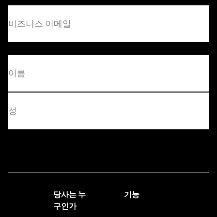
비
즈
니
스
이
(필
메
수)
일
(필
먼
수)
저
마
지
문의하기
막
당사는 누
기능
구인가